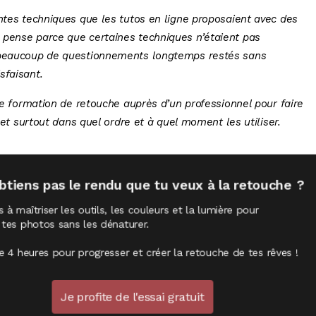
entes techniques que les tutos en ligne proposaient avec des
 pense parce que certaines techniques n’étaient pas
t beaucoup de questionnements longtemps restés sans
sfaisant.
une formation de retouche auprès d’un professionnel pour faire
 et surtout dans quel ordre et à quel moment les utiliser.
btiens pas le rendu que tu veux à la retouche ?
à maîtriser les outils, les couleurs et la lumière pour
 tes photos sans les dénaturer.
re 4 heures pour progresser et créer la retouche de tes rêves !
Je profite de l'essai gratuit