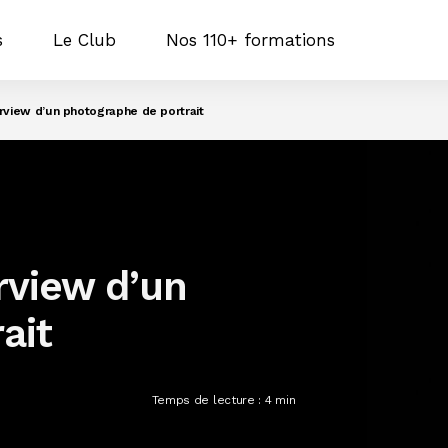
s
Le Club
Nos 110+ formations
rview d’un photographe de portrait
rview d’un
ait
Temps de lecture :
4
min