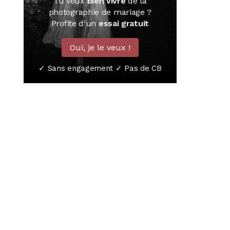
Tu veux
bien vivre
de la
photographie de mariage ?
Profite d'un
essai gratuit
Oui, je le veux !
✓ Sans engagement ✓ Pas de CB