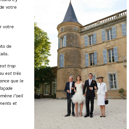
 de votre
r votre
oto de
ails.
est trop
u est très
tance que le
 façade
amène l’oeil
éments et