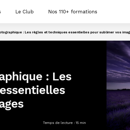
s
Le Club
Nos 110+ formations
tographique : Les règles et techniques essentielles pour sublimer vos ima
aphique : Les
essentielles
mages
Temps de lecture :
15
min