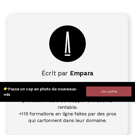
Écrit par
Empara
Empara aide les photographes amateurs à
Passe un cap en photo de nouveaux-
J'en profite
s'élever dans leur passion... et les
nés
professionnels à développer une activité
rentable.
+115 formations en ligne faites par des pros
qui cartonnent dans leur domaine.