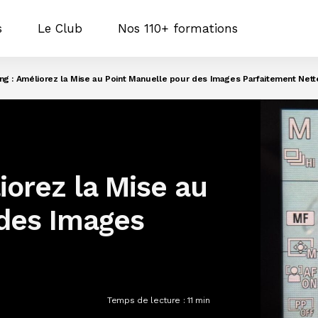
s
Le Club
Nos 110+ formations
ng : Améliorez la Mise au Point Manuelle pour des Images Parfaitement Nett
iorez la Mise au
 des Images
Temps de lecture :
11
min