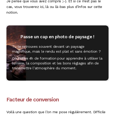
Je pense que vous avez compris ;-). Et si ce n’est pas le
cas, vous trouverez ici, là ou là-bas plus d’infos sur cette
notion.
Passe un cap en photo de paysage !
Tu te retrouves souvent devant un paysage
magnifique, mais le rendu est plat et sans émotion ?
On t'offre
4h de formation
pour apprendre à utiliser la
lumière, la composition et les bons réglages afin de
transmettre l’atmosphère du moment.
Facteur de conversion
Voilà une question que l’on me pose régulièrement. Difficile