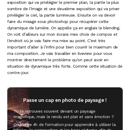
exposition qui va privilégier le premier plan, la partie la plus
sombre de l’image et une deuxième exposition qui va priver
privilégier le ciel, la partie lumineuse. Ensuite on va devoir
faire du mixage sous photoshop pour récupérer cette
dynamique de lumière. On appelle ça en anglais le blending.
On voit d’ailleurs sur mon écrans mes choix de compos et
l’endroit où je vais faire ma mise au point. C’est très
important d’aller à l’infini pour bien couvrir le maximum de
ma composition. Je vais travailler en liveview pour vous
montrer directement le problème qu’on peut avoir en
situation de dynamique très forte. Comme cette situation de
contre-jour.
Passe un cap en photo de paysage !
Tu te retrouves souvent devant un paysage
magnifique, mais le rendu est plat et sans émotion ?
On t'offre
4h de formation
pour apprendre à utiliser la
lumière, la composition et les bons réglages afin de