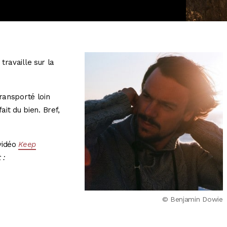
travaille sur la
ransporté loin
ait du bien. Bref,
vidéo
Keep
t :
© Benjamin Dowie