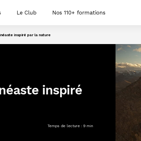
s
Le Club
Nos 110+ formations
inéaste inspiré par la nature
néaste inspiré
Temps de lecture :
9
min