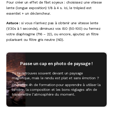
Pour créer un effet de filet soyeux : choisissez une vitesse
lente (longue exposition) 1/8 à 4 s. Ici, le trépied est
essentiel + un déclencheur.
Astuce :
si vous n’arrivez pas à obtenir une vitesse lente
(1/30s à 1 seconde), diminuez vos ISO (50-100) ou fermez
votre diaphragme (f16 – 22), ou encore, ajoutez un filtre
polarisant ou filtre gris neutre (ND).
Passe un cap en photo de paysage !
Tu te retrouves souvent devant un paysage
magnifique, mais le rendu est plat et sans émotion ?
On t'offre
4h de formation
pour apprendre à utiliser la
lumière, la composition et les bons réglages afin de
transmettre l’atmosphère du moment.