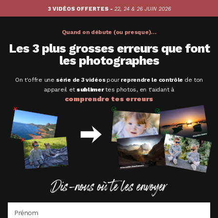
3 VIDÉOS OFFERTES -
22, 24 & 26 JUIN 2026
Quand on débute (ou presque)...
Les 3 plus grosses erreurs que font
les photographes
On t'offre une
série de 3 vidéos
pour
reprendre le contrôle
de ton
appareil
et
sublimer
tes photos, en t'aidant à
comprendre tes erreurs
Dis-nous où te les envoyer