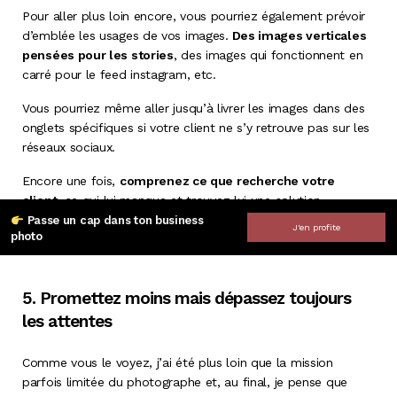
Pour aller plus loin encore, vous pourriez également prévoir
d’emblée les usages de vos images.
Des images verticales
pensées pour les stories
, des images qui fonctionnent en
carré pour le feed instagram, etc.
Vous pourriez même aller jusqu’à livrer les images dans des
onglets spécifiques si votre client ne s’y retrouve pas sur les
réseaux sociaux.
Encore une fois,
comprenez ce que recherche votre
client,
ce qui lui manque et trouvez lui une solution
optimisée, c’est précisément cela qui vous rendra
Passe un cap dans ton business
J'en profite
photo
indispensable.
5. Promettez moins mais dépassez toujours
les attentes
Comme vous le voyez, j’ai été plus loin que la mission
parfois limitée du photographe et, au final, je pense que