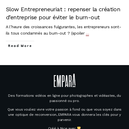
Slow Entrepreneuriat : repenser la création
d’entreprise pour éviter le burn-out
A l’heure des croissances fulgurantes, les entrepreneurs sont-
ils tous condamnés au burn-out ? (spoiler
...
Read More
Des formations vidéos en ligne pour photographes et vidéastes, du
passionné ou pro.
Que vous vouliez vivre votre passion à fond ou que vous soyez dans
une optique de reconversion, EMPARA vous donnera les clés pour y
parvenir.
Créé à Nice avec