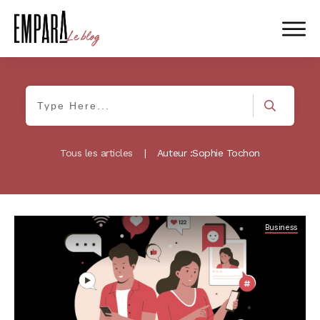
Tous les articles
|
Auteur :
Sophie Tochon
Business