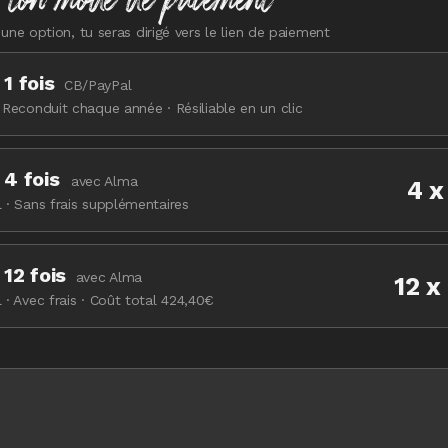
 une option, tu seras dirigé vers le lien de paiement
1 fois
CB/PayPal
 Reconduit chaque année · Résiliable en un clic
 4 fois
avec Alma
4 x
 · Sans frais supplémentaires
 12 fois
avec Alma
12 x
 · Avec frais · Coût total 424,40€