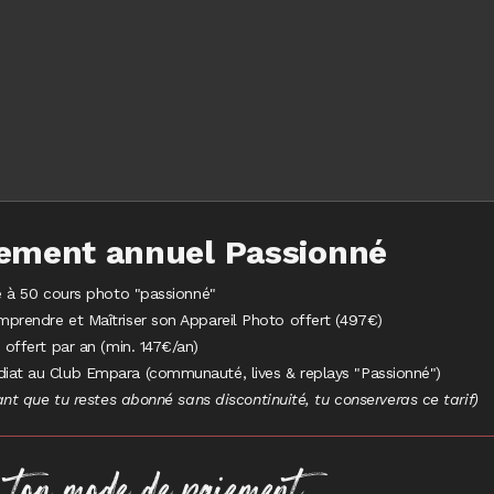
ement annuel Passionné
té à 50 cours photo "passionné"
prendre et Maîtriser son Appareil Photo offert (497€)
 offert par an (min. 147€/an)
iat au Club Empara (communauté, lives & replays "Passionné")
ant que tu restes abonné sans discontinuité, tu conserveras ce tarif)
 ton mode de paiement