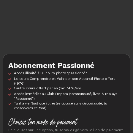
Abonnement Passionné
Accès illimité à 50 cours photo "passionné"
Le cours Comprendre et Maîtriser son Appareil Photo offert
(497€)
1 autre cours offert par an (min. 147€/an)
Accès immédiat au Club Empara (communauté, lives & replays
"Passionné")
Tarif à vie
(tant que tu restes abonné sans discontinuité, tu
conserveras ce tarif)
Choisis ton mode de paiement
En cliquant sur une option, tu seras dirigé vers le lien de paiement